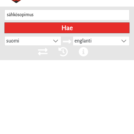
Hae
suomi
englanti