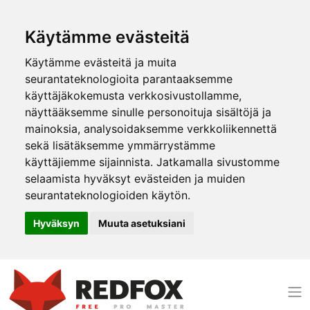
Käytämme evästeitä
Käytämme evästeitä ja muita
seurantateknologioita parantaaksemme
käyttäjäkokemusta verkkosivustollamme,
näyttääksemme sinulle personoituja sisältöjä ja
mainoksia, analysoidaksemme verkkoliikennettä
sekä lisätäksemme ymmärrystämme
käyttäjiemme sijainnista. Jatkamalla sivustomme
selaamista hyväksyt evästeiden ja muiden
seurantateknologioiden käytön.
Hyväksyn
Muuta asetuksiani