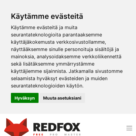
Käytämme evästeitä
Käytämme evästeitä ja muita
seurantateknologioita parantaaksemme
käyttäjäkokemusta verkkosivustollamme,
näyttääksemme sinulle personoituja sisältöjä ja
mainoksia, analysoidaksemme verkkoliikennettä
sekä lisätäksemme ymmärrystämme
käyttäjiemme sijainnista. Jatkamalla sivustomme
selaamista hyväksyt evästeiden ja muiden
seurantateknologioiden käytön.
Hyväksyn
Muuta asetuksiani