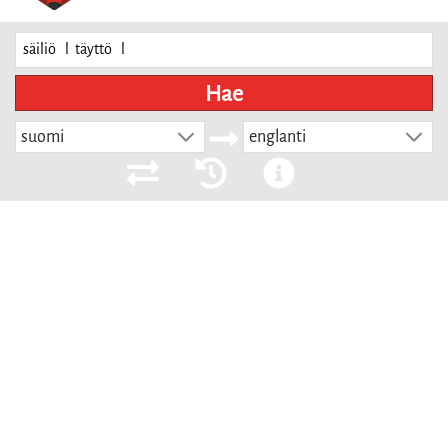
Hae
suomi
englanti