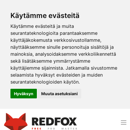
Käytämme evästeitä
Käytämme evästeitä ja muita
seurantateknologioita parantaaksemme
käyttäjäkokemusta verkkosivustollamme,
näyttääksemme sinulle personoituja sisältöjä ja
mainoksia, analysoidaksemme verkkoliikennettä
sekä lisätäksemme ymmärrystämme
käyttäjiemme sijainnista. Jatkamalla sivustomme
selaamista hyväksyt evästeiden ja muiden
seurantateknologioiden käytön.
Hyväksyn
Muuta asetuksiani