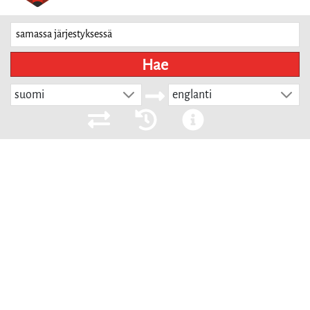
Hae
suomi
englanti