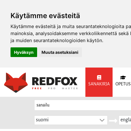
Käytämme evästeitä
Käytämme evästeitä ja muita seurantateknologioita p
mainoksia, analysoidaksemme verkkoliikennettä sekä
ja muiden seurantateknologioiden käytön.
Hyväksyn
Muuta asetuksiani
SANAKIRJA
OPETUS
suomi
engla