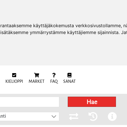
arantaaksemme käyttäjäkokemusta verkkosivustollamme, näy
 lisätäksemme ymmärrystämme käyttäjiemme sijainnista. Ja
KIELIOPPI
MARKET
FAQ
SANAT
Hae
nti