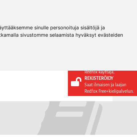
ttääksemme sinulle personoituja sisältöjä ja
tkamalla sivustomme selaamista hyväksyt evästeiden
Redfox käyttäjä,
REKISTERÖIDY
KIELI
KIRJAUDU SISÄÄN
Saat ilmaisen ja laajan
REKISTERÖIDY
FI
Redfox Free+kielipalvelun.