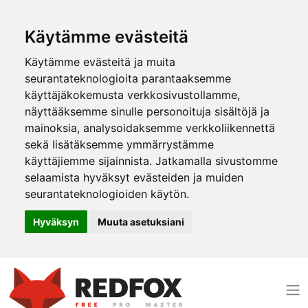
Käytämme evästeitä
Käytämme evästeitä ja muita
seurantateknologioita parantaaksemme
käyttäjäkokemusta verkkosivustollamme,
näyttääksemme sinulle personoituja sisältöjä ja
mainoksia, analysoidaksemme verkkoliikennettä
sekä lisätäksemme ymmärrystämme
käyttäjiemme sijainnista. Jatkamalla sivustomme
selaamista hyväksyt evästeiden ja muiden
seurantateknologioiden käytön.
Hyväksyn
Muuta asetuksiani