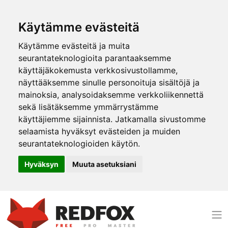
Käytämme evästeitä
Käytämme evästeitä ja muita
seurantateknologioita parantaaksemme
käyttäjäkokemusta verkkosivustollamme,
näyttääksemme sinulle personoituja sisältöjä ja
mainoksia, analysoidaksemme verkkoliikennettä
sekä lisätäksemme ymmärrystämme
käyttäjiemme sijainnista. Jatkamalla sivustomme
selaamista hyväksyt evästeiden ja muiden
seurantateknologioiden käytön.
Hyväksyn
Muuta asetuksiani