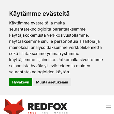
Käytämme evästeitä
Käytämme evästeitä ja muita
seurantateknologioita parantaaksemme
käyttäjäkokemusta verkkosivustollamme,
näyttääksemme sinulle personoituja sisältöjä ja
mainoksia, analysoidaksemme verkkoliikennettä
sekä lisätäksemme ymmärrystämme
käyttäjiemme sijainnista. Jatkamalla sivustomme
selaamista hyväksyt evästeiden ja muiden
seurantateknologioiden käytön.
Hyväksyn
Muuta asetuksiani