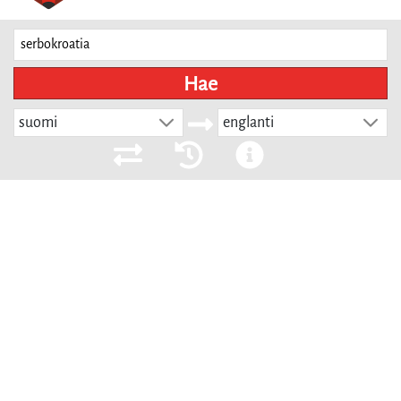
Hae
suomi
englanti