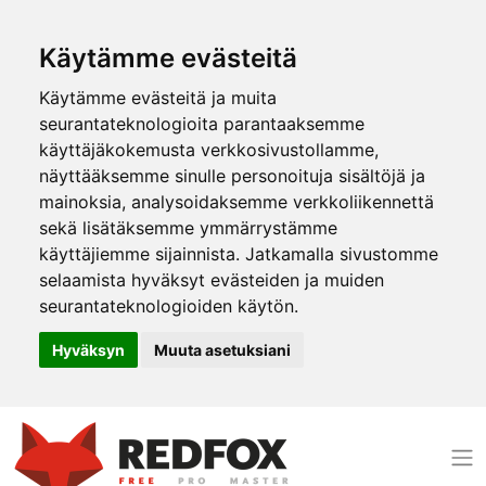
Käytämme evästeitä
Käytämme evästeitä ja muita
seurantateknologioita parantaaksemme
käyttäjäkokemusta verkkosivustollamme,
näyttääksemme sinulle personoituja sisältöjä ja
mainoksia, analysoidaksemme verkkoliikennettä
sekä lisätäksemme ymmärrystämme
käyttäjiemme sijainnista. Jatkamalla sivustomme
selaamista hyväksyt evästeiden ja muiden
seurantateknologioiden käytön.
Hyväksyn
Muuta asetuksiani