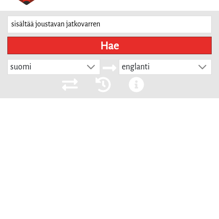
Hae
suomi
englanti