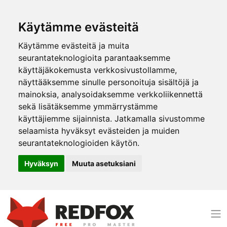
Käytämme evästeitä
Käytämme evästeitä ja muita
seurantateknologioita parantaaksemme
käyttäjäkokemusta verkkosivustollamme,
näyttääksemme sinulle personoituja sisältöjä ja
mainoksia, analysoidaksemme verkkoliikennettä
sekä lisätäksemme ymmärrystämme
käyttäjiemme sijainnista. Jatkamalla sivustomme
selaamista hyväksyt evästeiden ja muiden
seurantateknologioiden käytön.
Hyväksyn
Muuta asetuksiani