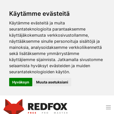
Käytämme evästeitä
Käytämme evästeitä ja muita
seurantateknologioita parantaaksemme
käyttäjäkokemusta verkkosivustollamme,
näyttääksemme sinulle personoituja sisältöjä ja
mainoksia, analysoidaksemme verkkoliikennettä
sekä lisätäksemme ymmärrystämme
käyttäjiemme sijainnista. Jatkamalla sivustomme
selaamista hyväksyt evästeiden ja muiden
seurantateknologioiden käytön.
Hyväksyn
Muuta asetuksiani