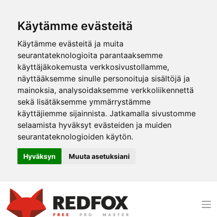
Käytämme evästeitä
Käytämme evästeitä ja muita
seurantateknologioita parantaaksemme
käyttäjäkokemusta verkkosivustollamme,
näyttääksemme sinulle personoituja sisältöjä ja
mainoksia, analysoidaksemme verkkoliikennettä
sekä lisätäksemme ymmärrystämme
käyttäjiemme sijainnista. Jatkamalla sivustomme
selaamista hyväksyt evästeiden ja muiden
seurantateknologioiden käytön.
Hyväksyn
Muuta asetuksiani