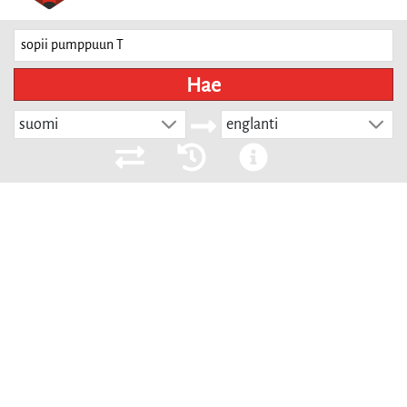
Hae
suomi
englanti