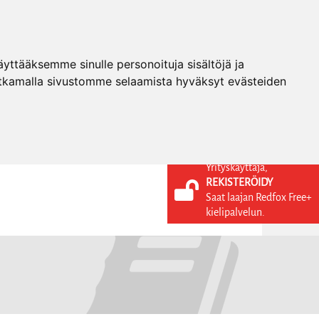
ttääksemme sinulle personoituja sisältöjä ja
tkamalla sivustomme selaamista hyväksyt evästeiden
Yrityskäyttäjä,
REKISTERÖIDY
KIELI
KIRJAUDU SISÄÄN
Saat laajan Redfox Free+
REKISTERÖIDY
FI
kielipalvelun.