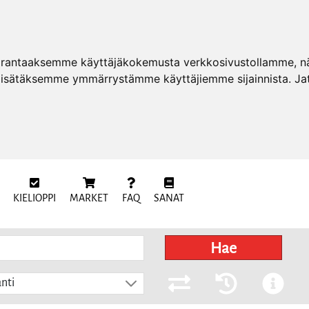
arantaaksemme käyttäjäkokemusta verkkosivustollamme, näy
 lisätäksemme ymmärrystämme käyttäjiemme sijainnista. Ja
KIELIOPPI
MARKET
FAQ
SANAT
Hae
nti