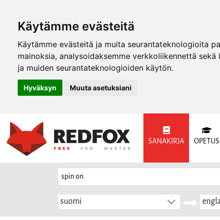
Käytämme evästeitä
Käytämme evästeitä ja muita seurantateknologioita p
mainoksia, analysoidaksemme verkkoliikennettä sekä
ja muiden seurantateknologioiden käytön.
Hyväksyn
Muuta asetuksiani
SANAKIRJA
OPETUS
suomi
engla