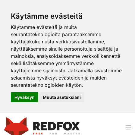
Käytämme evästeitä
Käytämme evästeitä ja muita
seurantateknologioita parantaaksemme
käyttäjäkokemusta verkkosivustollamme,
näyttääksemme sinulle personoituja sisältöjä ja
mainoksia, analysoidaksemme verkkoliikennettä
sekä lisätäksemme ymmärrystämme
käyttäjiemme sijainnista. Jatkamalla sivustomme
selaamista hyväksyt evästeiden ja muiden
seurantateknologioiden käytön.
Hyväksyn
Muuta asetuksiani