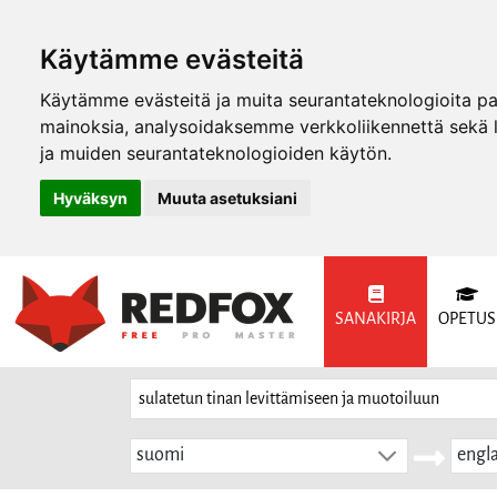
Käytämme evästeitä
Käytämme evästeitä ja muita seurantateknologioita p
mainoksia, analysoidaksemme verkkoliikennettä sekä
ja muiden seurantateknologioiden käytön.
Hyväksyn
Muuta asetuksiani
SANAKIRJA
OPETUS
suomi
engla