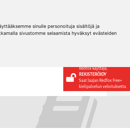
ttääksemme sinulle personoituja sisältöjä ja
tkamalla sivustomme selaamista hyväksyt evästeiden
Redfox käyttäjä,
REKISTERÖIDY
KIELI
KIRJAUDU SISÄÄN
Saat laajan Redfox Free+
REKISTERÖIDY
FI
kielipalvelun veloituksetta.