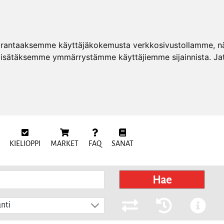
arantaaksemme käyttäjäkokemusta verkkosivustollamme, näy
 lisätäksemme ymmärrystämme käyttäjiemme sijainnista. Ja
KIELIOPPI
MARKET
FAQ
SANAT
Hae
nti