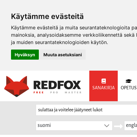
Käytämme evästeitä
Käytämme evästeitä ja muita seurantateknologioita p
mainoksia, analysoidaksemme verkkoliikennettä sekä
ja muiden seurantateknologioiden käytön.
Hyväksyn
Muuta asetuksiani
SANAKIRJA
OPETUS
suomi
engla