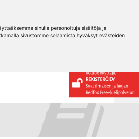
ttääksemme sinulle personoituja sisältöjä ja
tkamalla sivustomme selaamista hyväksyt evästeiden
Redfox käyttäjä,
REKISTERÖIDY
KIELI
KIRJAUDU SISÄÄN
Saat ilmaisen ja laajan
REKISTERÖIDY
FI
Redfox Free+kielipalvelun.