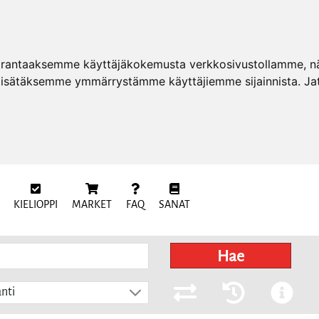
arantaaksemme käyttäjäkokemusta verkkosivustollamme, näy
 lisätäksemme ymmärrystämme käyttäjiemme sijainnista. Ja
KIELIOPPI
MARKET
FAQ
SANAT
Hae
nti