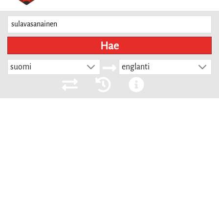
Hae
suomi
englanti