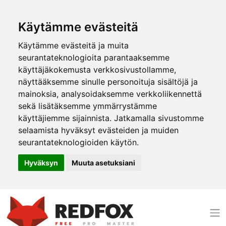
Käytämme evästeitä
Käytämme evästeitä ja muita
seurantateknologioita parantaaksemme
käyttäjäkokemusta verkkosivustollamme,
näyttääksemme sinulle personoituja sisältöjä ja
mainoksia, analysoidaksemme verkkoliikennettä
sekä lisätäksemme ymmärrystämme
käyttäjiemme sijainnista. Jatkamalla sivustomme
selaamista hyväksyt evästeiden ja muiden
seurantateknologioiden käytön.
Hyväksyn
Muuta asetuksiani