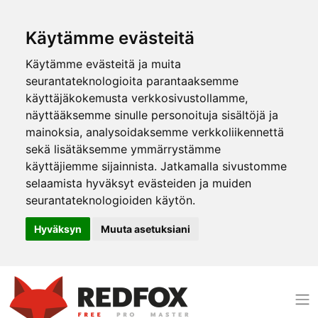
Käytämme evästeitä
Käytämme evästeitä ja muita
seurantateknologioita parantaaksemme
käyttäjäkokemusta verkkosivustollamme,
näyttääksemme sinulle personoituja sisältöjä ja
mainoksia, analysoidaksemme verkkoliikennettä
sekä lisätäksemme ymmärrystämme
käyttäjiemme sijainnista. Jatkamalla sivustomme
selaamista hyväksyt evästeiden ja muiden
seurantateknologioiden käytön.
Hyväksyn
Muuta asetuksiani