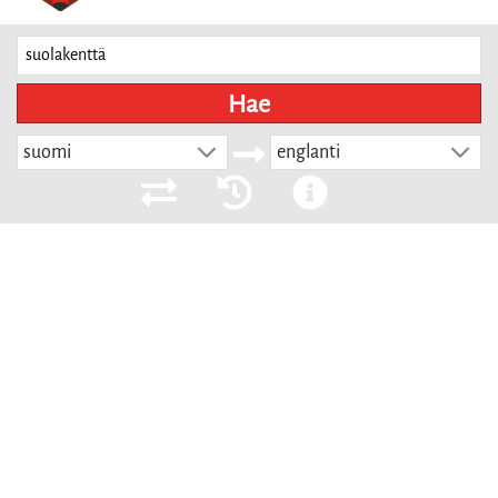
Hae
suomi
englanti