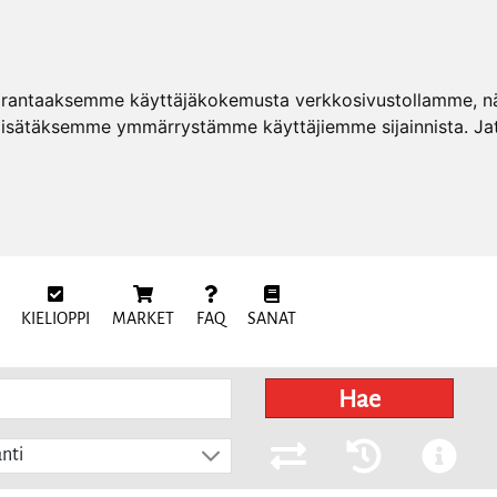
arantaaksemme käyttäjäkokemusta verkkosivustollamme, näy
 lisätäksemme ymmärrystämme käyttäjiemme sijainnista. Ja
KIELIOPPI
MARKET
FAQ
SANAT
Hae
nti