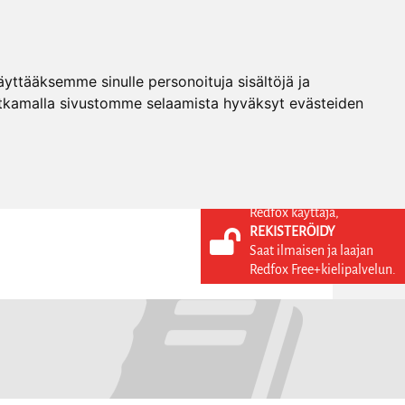
ttääksemme sinulle personoituja sisältöjä ja
tkamalla sivustomme selaamista hyväksyt evästeiden
Redfox käyttäjä,
REKISTERÖIDY
KIELI
KIRJAUDU SISÄÄN
Saat ilmaisen ja laajan
REKISTERÖIDY
FI
Redfox Free+kielipalvelun.