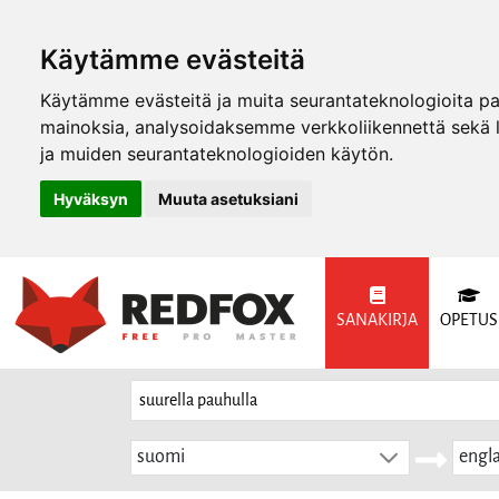
Käytämme evästeitä
Käytämme evästeitä ja muita seurantateknologioita p
mainoksia, analysoidaksemme verkkoliikennettä sekä
ja muiden seurantateknologioiden käytön.
Hyväksyn
Muuta asetuksiani
SANAKIRJA
OPETUS
suomi
engla