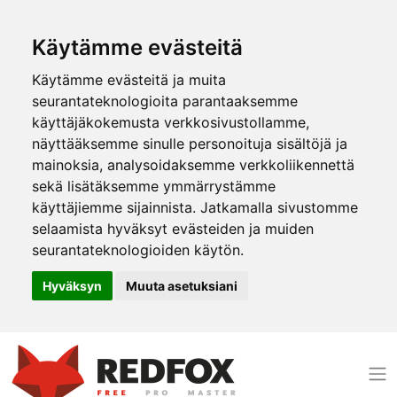
Käytämme evästeitä
Käytämme evästeitä ja muita
seurantateknologioita parantaaksemme
käyttäjäkokemusta verkkosivustollamme,
näyttääksemme sinulle personoituja sisältöjä ja
mainoksia, analysoidaksemme verkkoliikennettä
sekä lisätäksemme ymmärrystämme
käyttäjiemme sijainnista. Jatkamalla sivustomme
selaamista hyväksyt evästeiden ja muiden
seurantateknologioiden käytön.
Hyväksyn
Muuta asetuksiani