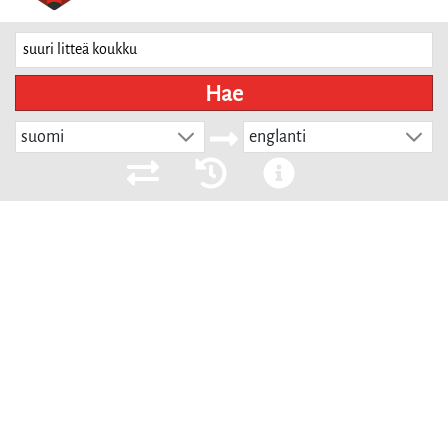
Hae
suomi
englanti