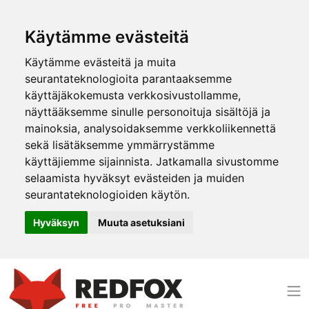
Käytämme evästeitä
Käytämme evästeitä ja muita
seurantateknologioita parantaaksemme
käyttäjäkokemusta verkkosivustollamme,
näyttääksemme sinulle personoituja sisältöjä ja
mainoksia, analysoidaksemme verkkoliikennettä
sekä lisätäksemme ymmärrystämme
käyttäjiemme sijainnista. Jatkamalla sivustomme
selaamista hyväksyt evästeiden ja muiden
seurantateknologioiden käytön.
Hyväksyn
Muuta asetuksiani