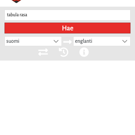
Hae
suomi
englanti