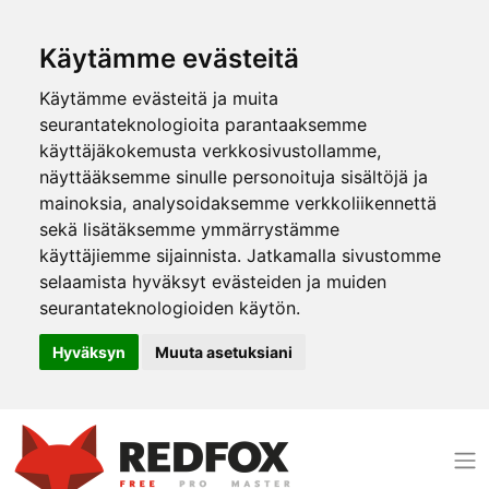
Käytämme evästeitä
Käytämme evästeitä ja muita
seurantateknologioita parantaaksemme
käyttäjäkokemusta verkkosivustollamme,
näyttääksemme sinulle personoituja sisältöjä ja
mainoksia, analysoidaksemme verkkoliikennettä
sekä lisätäksemme ymmärrystämme
käyttäjiemme sijainnista. Jatkamalla sivustomme
selaamista hyväksyt evästeiden ja muiden
seurantateknologioiden käytön.
Hyväksyn
Muuta asetuksiani