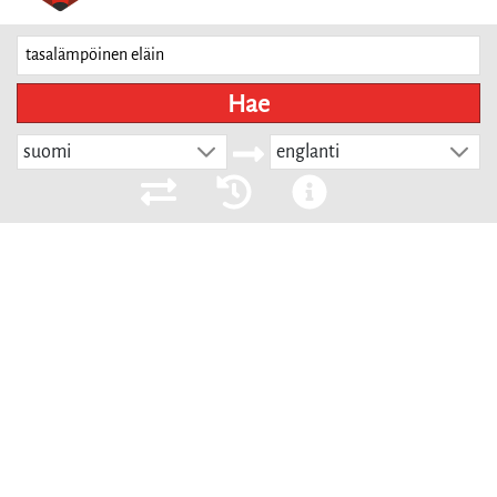
Hae
suomi
englanti