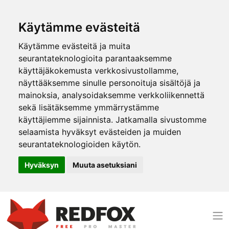
Käytämme evästeitä
Käytämme evästeitä ja muita
seurantateknologioita parantaaksemme
käyttäjäkokemusta verkkosivustollamme,
näyttääksemme sinulle personoituja sisältöjä ja
mainoksia, analysoidaksemme verkkoliikennettä
sekä lisätäksemme ymmärrystämme
käyttäjiemme sijainnista. Jatkamalla sivustomme
selaamista hyväksyt evästeiden ja muiden
seurantateknologioiden käytön.
Hyväksyn
Muuta asetuksiani