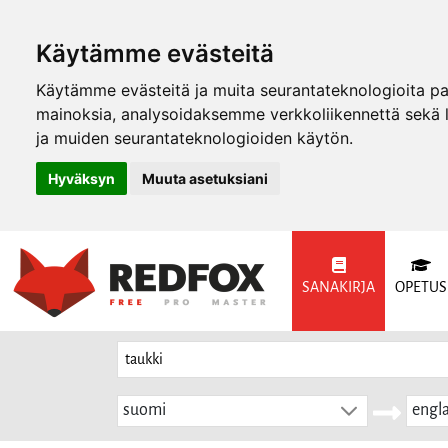
Käytämme evästeitä
Käytämme evästeitä ja muita seurantateknologioita p
mainoksia, analysoidaksemme verkkoliikennettä sekä
ja muiden seurantateknologioiden käytön.
Hyväksyn
Muuta asetuksiani
SANAKIRJA
OPETUS
suomi
engla