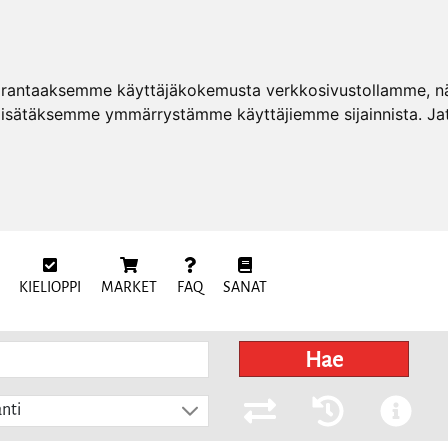
arantaaksemme käyttäjäkokemusta verkkosivustollamme, näy
 lisätäksemme ymmärrystämme käyttäjiemme sijainnista. Ja
KIELIOPPI
MARKET
FAQ
SANAT
Hae
nti