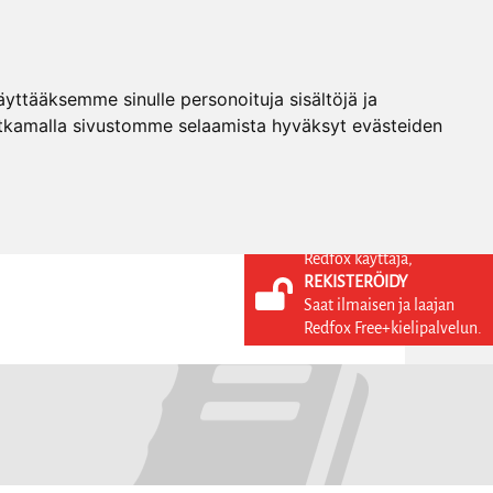
ttääksemme sinulle personoituja sisältöjä ja
tkamalla sivustomme selaamista hyväksyt evästeiden
Redfox käyttäjä,
REKISTERÖIDY
KIELI
KIRJAUDU SISÄÄN
Saat ilmaisen ja laajan
REKISTERÖIDY
FI
Redfox Free+kielipalvelun.