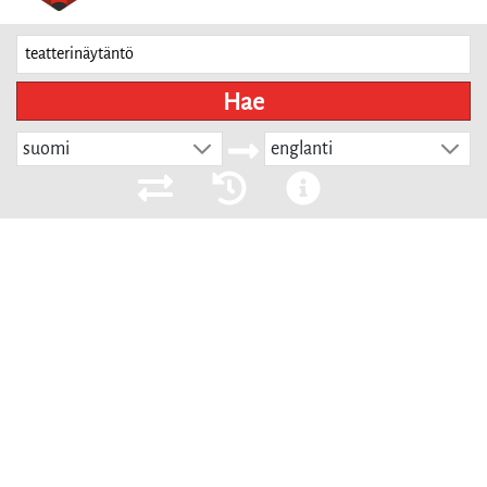
Hae
suomi
englanti