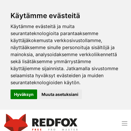
Käytämme evästeitä
Käytämme evästeitä ja muita
seurantateknologioita parantaaksemme
käyttäjäkokemusta verkkosivustollamme,
näyttääksemme sinulle personoituja sisältöjä ja
mainoksia, analysoidaksemme verkkoliikennettä
sekä lisätäksemme ymmärrystämme
käyttäjiemme sijainnista. Jatkamalla sivustomme
selaamista hyväksyt evästeiden ja muiden
seurantateknologioiden käytön.
Hyväksyn
Muuta asetuksiani