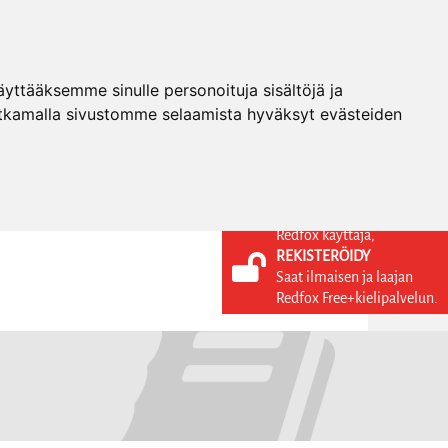
ttääksemme sinulle personoituja sisältöjä ja
tkamalla sivustomme selaamista hyväksyt evästeiden
Redfox käyttäjä,
REKISTERÖIDY
KIELI
KIRJAUDU SISÄÄN
Saat ilmaisen ja laajan
REKISTERÖIDY
FI
Redfox Free+kielipalvelun.