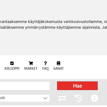
arantaaksemme käyttäjäkokemusta verkkosivustollamme, näy
 lisätäksemme ymmärrystämme käyttäjiemme sijainnista. Ja
KIELIOPPI
MARKET
FAQ
SANAT
Hae
nti