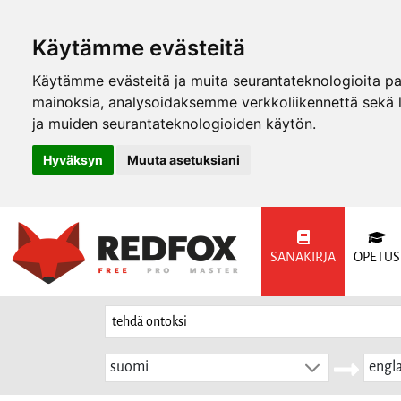
Käytämme evästeitä
Käytämme evästeitä ja muita seurantateknologioita p
mainoksia, analysoidaksemme verkkoliikennettä sekä
ja muiden seurantateknologioiden käytön.
Hyväksyn
Muuta asetuksiani
SANAKIRJA
OPETUS
suomi
engla