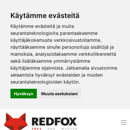
Käytämme evästeitä
Käytämme evästeitä ja muita
seurantateknologioita parantaaksemme
käyttäjäkokemusta verkkosivustollamme,
näyttääksemme sinulle personoituja sisältöjä ja
mainoksia, analysoidaksemme verkkoliikennettä
sekä lisätäksemme ymmärrystämme
käyttäjiemme sijainnista. Jatkamalla sivustomme
selaamista hyväksyt evästeiden ja muiden
seurantateknologioiden käytön.
Hyväksyn
Muuta asetuksiani