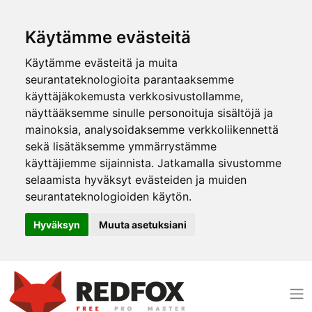
Käytämme evästeitä
Käytämme evästeitä ja muita
seurantateknologioita parantaaksemme
käyttäjäkokemusta verkkosivustollamme,
näyttääksemme sinulle personoituja sisältöjä ja
mainoksia, analysoidaksemme verkkoliikennettä
sekä lisätäksemme ymmärrystämme
käyttäjiemme sijainnista. Jatkamalla sivustomme
selaamista hyväksyt evästeiden ja muiden
seurantateknologioiden käytön.
Hyväksyn
Muuta asetuksiani