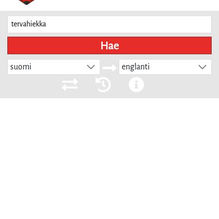
Hae
suomi
englanti