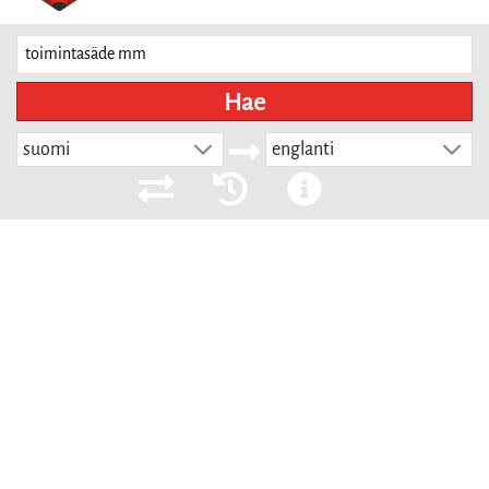
Hae
suomi
englanti