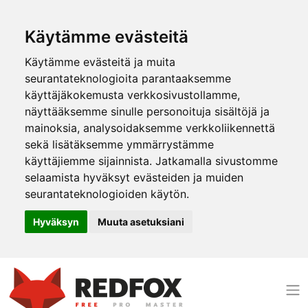
Käytämme evästeitä
Käytämme evästeitä ja muita
seurantateknologioita parantaaksemme
käyttäjäkokemusta verkkosivustollamme,
näyttääksemme sinulle personoituja sisältöjä ja
mainoksia, analysoidaksemme verkkoliikennettä
sekä lisätäksemme ymmärrystämme
käyttäjiemme sijainnista. Jatkamalla sivustomme
selaamista hyväksyt evästeiden ja muiden
seurantateknologioiden käytön.
Hyväksyn
Muuta asetuksiani