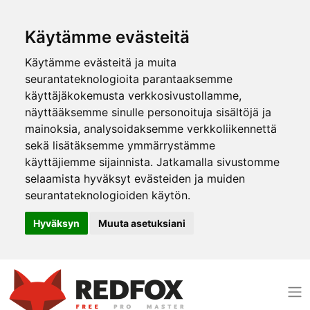
Käytämme evästeitä
Käytämme evästeitä ja muita
seurantateknologioita parantaaksemme
käyttäjäkokemusta verkkosivustollamme,
näyttääksemme sinulle personoituja sisältöjä ja
mainoksia, analysoidaksemme verkkoliikennettä
sekä lisätäksemme ymmärrystämme
käyttäjiemme sijainnista. Jatkamalla sivustomme
selaamista hyväksyt evästeiden ja muiden
seurantateknologioiden käytön.
Hyväksyn
Muuta asetuksiani