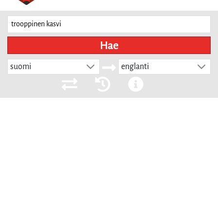
Hae
suomi
englanti