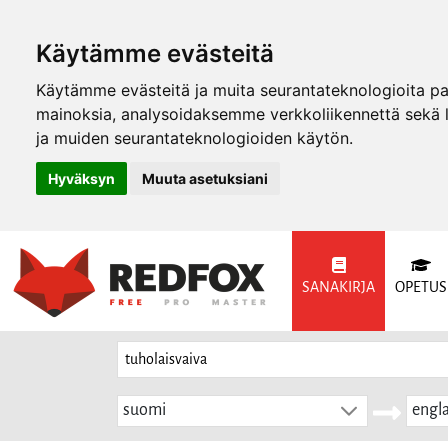
Käytämme evästeitä
Käytämme evästeitä ja muita seurantateknologioita p
mainoksia, analysoidaksemme verkkoliikennettä sekä
ja muiden seurantateknologioiden käytön.
Hyväksyn
Muuta asetuksiani
SANAKIRJA
OPETUS
suomi
engla