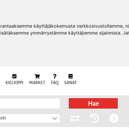
arantaaksemme käyttäjäkokemusta verkkosivustollamme, näy
 lisätäksemme ymmärrystämme käyttäjiemme sijainnista. Ja
KIELIOPPI
MARKET
FAQ
SANAT
Hae
nti