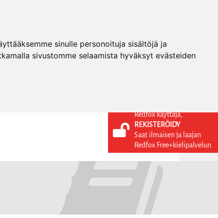
ttääksemme sinulle personoituja sisältöjä ja
tkamalla sivustomme selaamista hyväksyt evästeiden
Redfox käyttäjä,
REKISTERÖIDY
KIELI
KIRJAUDU SISÄÄN
Saat ilmaisen ja laajan
REKISTERÖIDY
FI
Redfox Free+kielipalvelun.