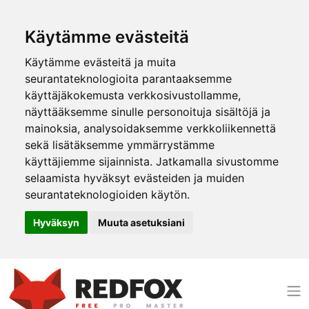
Käytämme evästeitä
Käytämme evästeitä ja muita
seurantateknologioita parantaaksemme
käyttäjäkokemusta verkkosivustollamme,
näyttääksemme sinulle personoituja sisältöjä ja
mainoksia, analysoidaksemme verkkoliikennettä
sekä lisätäksemme ymmärrystämme
käyttäjiemme sijainnista. Jatkamalla sivustomme
selaamista hyväksyt evästeiden ja muiden
seurantateknologioiden käytön.
Hyväksyn
Muuta asetuksiani