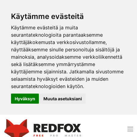
Käytämme evästeitä
Käytämme evästeitä ja muita
seurantateknologioita parantaaksemme
käyttäjäkokemusta verkkosivustollamme,
näyttääksemme sinulle personoituja sisältöjä ja
mainoksia, analysoidaksemme verkkoliikennettä
sekä lisätäksemme ymmärrystämme
käyttäjiemme sijainnista. Jatkamalla sivustomme
selaamista hyväksyt evästeiden ja muiden
seurantateknologioiden käytön.
Hyväksyn
Muuta asetuksiani