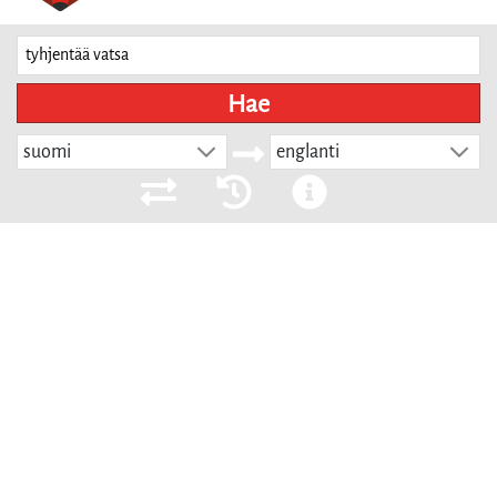
Hae
suomi
englanti