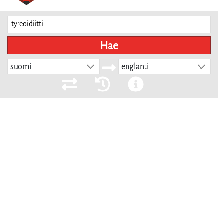
Hae
suomi
englanti