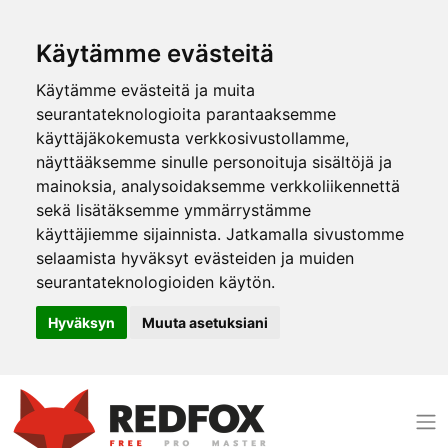
Käytämme evästeitä
Käytämme evästeitä ja muita
seurantateknologioita parantaaksemme
käyttäjäkokemusta verkkosivustollamme,
näyttääksemme sinulle personoituja sisältöjä ja
mainoksia, analysoidaksemme verkkoliikennettä
sekä lisätäksemme ymmärrystämme
käyttäjiemme sijainnista. Jatkamalla sivustomme
selaamista hyväksyt evästeiden ja muiden
seurantateknologioiden käytön.
Hyväksyn
Muuta asetuksiani