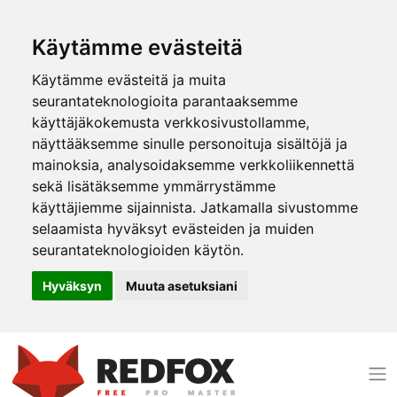
Käytämme evästeitä
Käytämme evästeitä ja muita
seurantateknologioita parantaaksemme
käyttäjäkokemusta verkkosivustollamme,
näyttääksemme sinulle personoituja sisältöjä ja
mainoksia, analysoidaksemme verkkoliikennettä
sekä lisätäksemme ymmärrystämme
käyttäjiemme sijainnista. Jatkamalla sivustomme
selaamista hyväksyt evästeiden ja muiden
seurantateknologioiden käytön.
Hyväksyn
Muuta asetuksiani