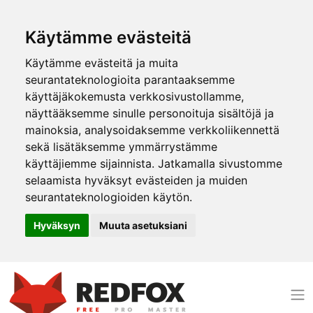
Käytämme evästeitä
Käytämme evästeitä ja muita
seurantateknologioita parantaaksemme
käyttäjäkokemusta verkkosivustollamme,
näyttääksemme sinulle personoituja sisältöjä ja
mainoksia, analysoidaksemme verkkoliikennettä
sekä lisätäksemme ymmärrystämme
käyttäjiemme sijainnista. Jatkamalla sivustomme
selaamista hyväksyt evästeiden ja muiden
seurantateknologioiden käytön.
Hyväksyn
Muuta asetuksiani