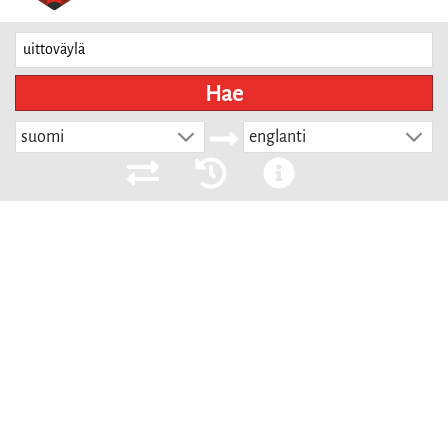
Hae
suomi
englanti