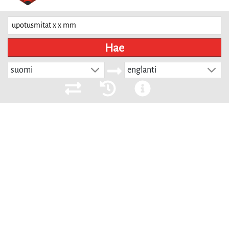
Hae
suomi
englanti