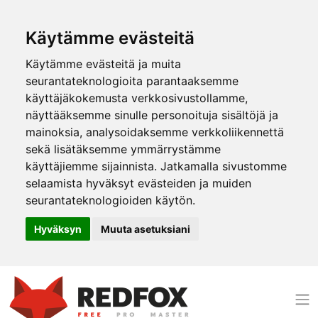
Käytämme evästeitä
Käytämme evästeitä ja muita
seurantateknologioita parantaaksemme
käyttäjäkokemusta verkkosivustollamme,
näyttääksemme sinulle personoituja sisältöjä ja
mainoksia, analysoidaksemme verkkoliikennettä
sekä lisätäksemme ymmärrystämme
käyttäjiemme sijainnista. Jatkamalla sivustomme
selaamista hyväksyt evästeiden ja muiden
seurantateknologioiden käytön.
Hyväksyn
Muuta asetuksiani