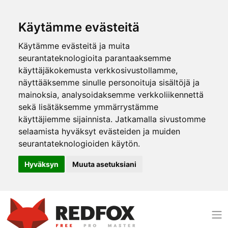
Käytämme evästeitä
Käytämme evästeitä ja muita
seurantateknologioita parantaaksemme
käyttäjäkokemusta verkkosivustollamme,
näyttääksemme sinulle personoituja sisältöjä ja
mainoksia, analysoidaksemme verkkoliikennettä
sekä lisätäksemme ymmärrystämme
käyttäjiemme sijainnista. Jatkamalla sivustomme
selaamista hyväksyt evästeiden ja muiden
seurantateknologioiden käytön.
Hyväksyn
Muuta asetuksiani