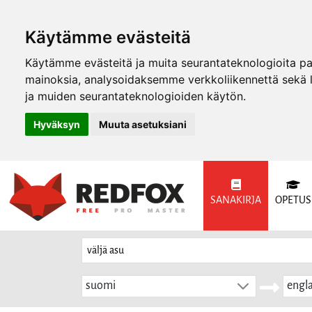
Käytämme evästeitä
Käytämme evästeitä ja muita seurantateknologioita p
mainoksia, analysoidaksemme verkkoliikennettä sekä
ja muiden seurantateknologioiden käytön.
Hyväksyn
Muuta asetuksiani
SANAKIRJA
OPETUS
suomi
engla