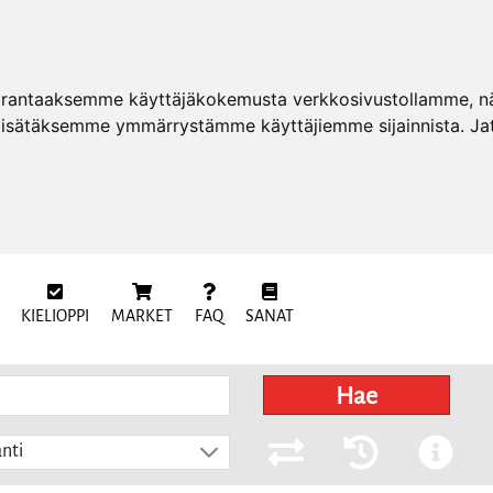
arantaaksemme käyttäjäkokemusta verkkosivustollamme, näy
 lisätäksemme ymmärrystämme käyttäjiemme sijainnista. Ja
KIELIOPPI
MARKET
FAQ
SANAT
Hae
nti