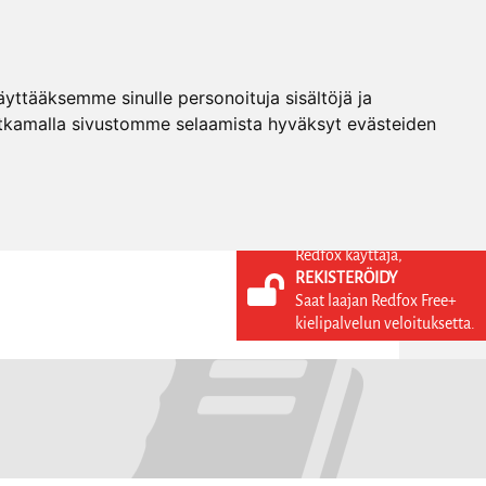
ttääksemme sinulle personoituja sisältöjä ja
tkamalla sivustomme selaamista hyväksyt evästeiden
Redfox käyttäjä,
REKISTERÖIDY
KIELI
KIRJAUDU SISÄÄN
Saat laajan Redfox Free+
REKISTERÖIDY
FI
kielipalvelun veloituksetta.