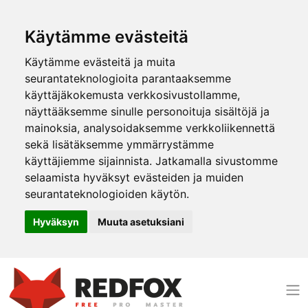
Käytämme evästeitä
Käytämme evästeitä ja muita
seurantateknologioita parantaaksemme
käyttäjäkokemusta verkkosivustollamme,
näyttääksemme sinulle personoituja sisältöjä ja
mainoksia, analysoidaksemme verkkoliikennettä
sekä lisätäksemme ymmärrystämme
käyttäjiemme sijainnista. Jatkamalla sivustomme
selaamista hyväksyt evästeiden ja muiden
seurantateknologioiden käytön.
Hyväksyn
Muuta asetuksiani