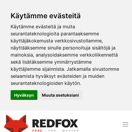
Käytämme evästeitä
Käytämme evästeitä ja muita
seurantateknologioita parantaaksemme
käyttäjäkokemusta verkkosivustollamme,
näyttääksemme sinulle personoituja sisältöjä ja
mainoksia, analysoidaksemme verkkoliikennettä
sekä lisätäksemme ymmärrystämme
käyttäjiemme sijainnista. Jatkamalla sivustomme
selaamista hyväksyt evästeiden ja muiden
seurantateknologioiden käytön.
Hyväksyn
Muuta asetuksiani