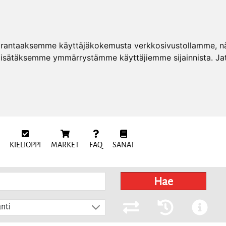
arantaaksemme käyttäjäkokemusta verkkosivustollamme, näy
 lisätäksemme ymmärrystämme käyttäjiemme sijainnista. Ja
KIELIOPPI
MARKET
FAQ
SANAT
Hae
nti