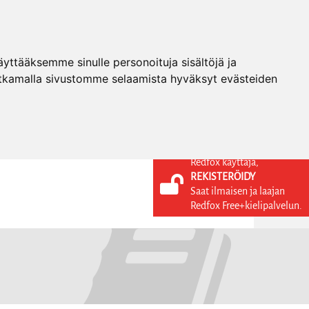
ttääksemme sinulle personoituja sisältöjä ja
tkamalla sivustomme selaamista hyväksyt evästeiden
Redfox käyttäjä,
REKISTERÖIDY
KIELI
KIRJAUDU SISÄÄN
Saat ilmaisen ja laajan
REKISTERÖIDY
FI
Redfox Free+kielipalvelun.