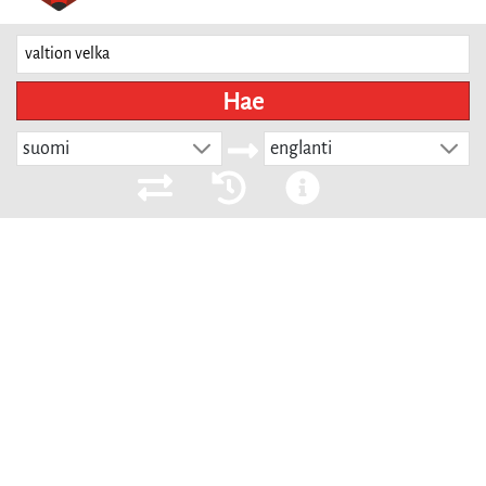
Hae
suomi
englanti