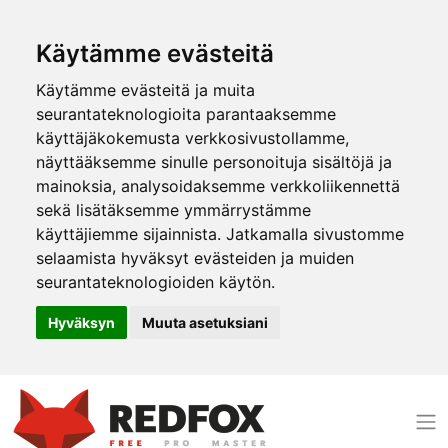
Käytämme evästeitä
Käytämme evästeitä ja muita
seurantateknologioita parantaaksemme
käyttäjäkokemusta verkkosivustollamme,
näyttääksemme sinulle personoituja sisältöjä ja
mainoksia, analysoidaksemme verkkoliikennettä
sekä lisätäksemme ymmärrystämme
käyttäjiemme sijainnista. Jatkamalla sivustomme
selaamista hyväksyt evästeiden ja muiden
seurantateknologioiden käytön.
Hyväksyn
Muuta asetuksiani