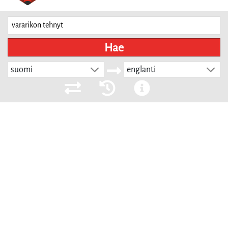
Hae
suomi
englanti