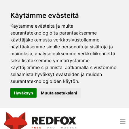
Käytämme evästeitä
Käytämme evästeitä ja muita
seurantateknologioita parantaaksemme
käyttäjäkokemusta verkkosivustollamme,
näyttääksemme sinulle personoituja sisältöjä ja
mainoksia, analysoidaksemme verkkoliikennettä
sekä lisätäksemme ymmärrystämme
käyttäjiemme sijainnista. Jatkamalla sivustomme
selaamista hyväksyt evästeiden ja muiden
seurantateknologioiden käytön.
Hyväksyn
Muuta asetuksiani