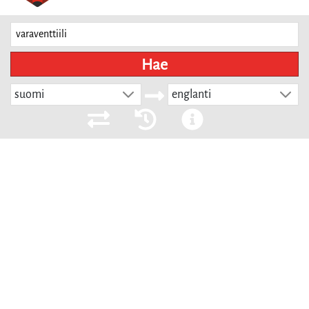
Hae
suomi
englanti