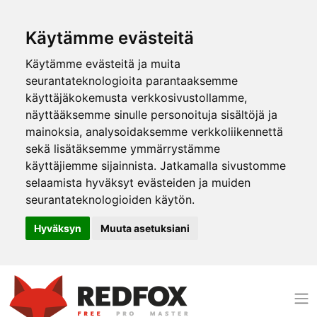
Käytämme evästeitä
Käytämme evästeitä ja muita
seurantateknologioita parantaaksemme
käyttäjäkokemusta verkkosivustollamme,
näyttääksemme sinulle personoituja sisältöjä ja
mainoksia, analysoidaksemme verkkoliikennettä
sekä lisätäksemme ymmärrystämme
käyttäjiemme sijainnista. Jatkamalla sivustomme
selaamista hyväksyt evästeiden ja muiden
seurantateknologioiden käytön.
Hyväksyn
Muuta asetuksiani