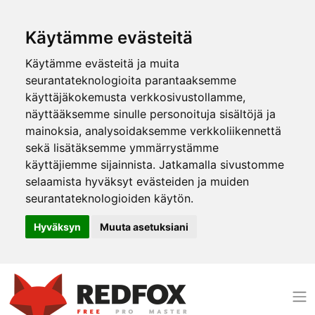
Käytämme evästeitä
Käytämme evästeitä ja muita
seurantateknologioita parantaaksemme
käyttäjäkokemusta verkkosivustollamme,
näyttääksemme sinulle personoituja sisältöjä ja
mainoksia, analysoidaksemme verkkoliikennettä
sekä lisätäksemme ymmärrystämme
käyttäjiemme sijainnista. Jatkamalla sivustomme
selaamista hyväksyt evästeiden ja muiden
seurantateknologioiden käytön.
Hyväksyn
Muuta asetuksiani