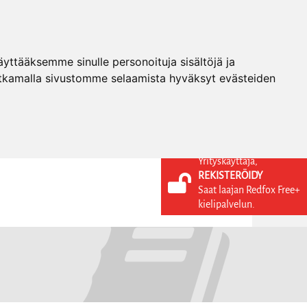
ttääksemme sinulle personoituja sisältöjä ja
tkamalla sivustomme selaamista hyväksyt evästeiden
Yrityskäyttäjä,
REKISTERÖIDY
KIELI
KIRJAUDU SISÄÄN
Saat laajan Redfox Free+
REKISTERÖIDY
FI
kielipalvelun.