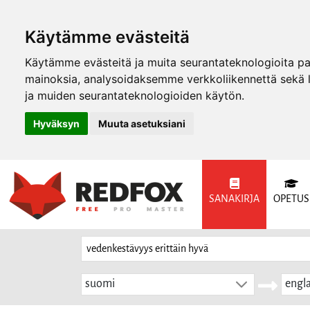
Käytämme evästeitä
Käytämme evästeitä ja muita seurantateknologioita p
mainoksia, analysoidaksemme verkkoliikennettä sekä
ja muiden seurantateknologioiden käytön.
Hyväksyn
Muuta asetuksiani
SANAKIRJA
OPETUS
suomi
engla