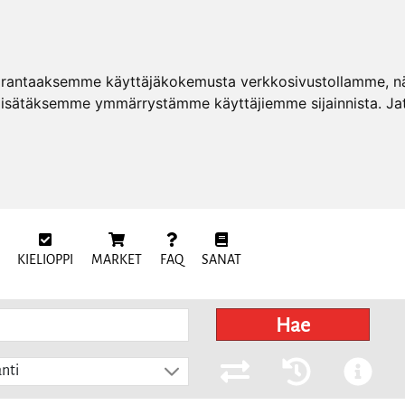
arantaaksemme käyttäjäkokemusta verkkosivustollamme, näy
 lisätäksemme ymmärrystämme käyttäjiemme sijainnista. Ja
KIELIOPPI
MARKET
FAQ
SANAT
Hae
nti