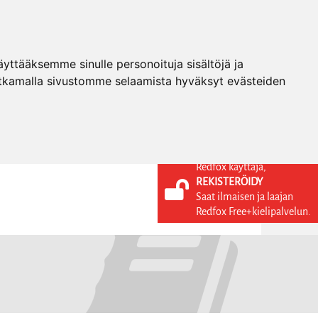
ttääksemme sinulle personoituja sisältöjä ja
tkamalla sivustomme selaamista hyväksyt evästeiden
Redfox käyttäjä,
REKISTERÖIDY
KIELI
KIRJAUDU SISÄÄN
Saat ilmaisen ja laajan
REKISTERÖIDY
FI
Redfox Free+kielipalvelun.