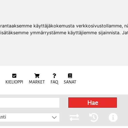
arantaaksemme käyttäjäkokemusta verkkosivustollamme, näy
 lisätäksemme ymmärrystämme käyttäjiemme sijainnista. Ja
KIELIOPPI
MARKET
FAQ
SANAT
Hae
nti