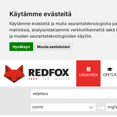
Käytämme evästeitä
Käytämme evästeitä ja muita seurantateknologioita p
mainoksia, analysoidaksemme verkkoliikennettä sekä
ja muiden seurantateknologioiden käytön.
Hyväksyn
Muuta asetuksiani
SANAKIRJA
OPETUS
suomi
engla