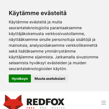
Käytämme evästeitä
Käytämme evästeitä ja muita
seurantateknologioita parantaaksemme
käyttäjäkokemusta verkkosivustollamme,
näyttääksemme sinulle personoituja sisältöjä ja
mainoksia, analysoidaksemme verkkoliikennettä
sekä lisätäksemme ymmärrystämme
käyttäjiemme sijainnista. Jatkamalla sivustomme
selaamista hyväksyt evästeiden ja muiden
seurantateknologioiden käytön.
Hyväksyn
Muuta asetuksiani