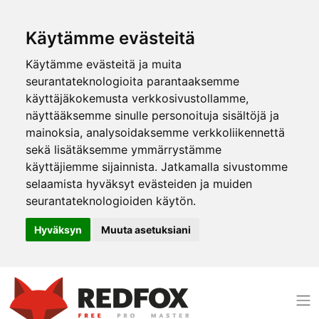
Käytämme evästeitä
Käytämme evästeitä ja muita
seurantateknologioita parantaaksemme
käyttäjäkokemusta verkkosivustollamme,
näyttääksemme sinulle personoituja sisältöjä ja
mainoksia, analysoidaksemme verkkoliikennettä
sekä lisätäksemme ymmärrystämme
käyttäjiemme sijainnista. Jatkamalla sivustomme
selaamista hyväksyt evästeiden ja muiden
seurantateknologioiden käytön.
Hyväksyn
Muuta asetuksiani