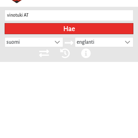
Hae
suomi
englanti