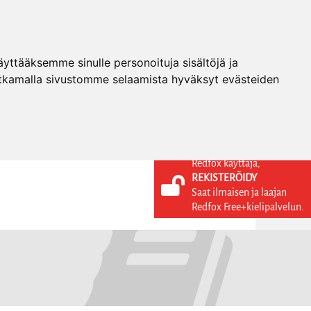
ttääksemme sinulle personoituja sisältöjä ja
tkamalla sivustomme selaamista hyväksyt evästeiden
Redfox käyttäjä,
REKISTERÖIDY
KIELI
KIRJAUDU SISÄÄN
Saat ilmaisen ja laajan
REKISTERÖIDY
FI
Redfox Free+kielipalvelun.