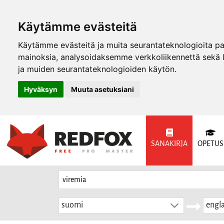
Käytämme evästeitä
Käytämme evästeitä ja muita seurantateknologioita p
mainoksia, analysoidaksemme verkkoliikennettä sekä
ja muiden seurantateknologioiden käytön.
Hyväksyn
Muuta asetuksiani
SANAKIRJA
OPETUS
suomi
engla