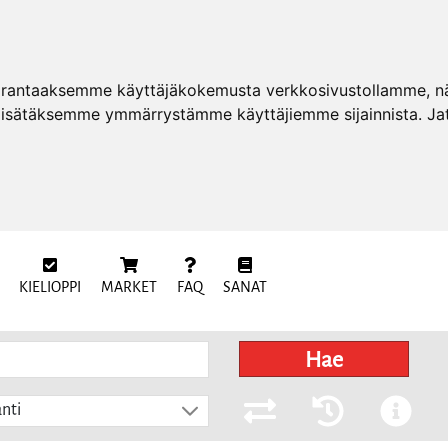
arantaaksemme käyttäjäkokemusta verkkosivustollamme, näy
 lisätäksemme ymmärrystämme käyttäjiemme sijainnista. Ja
KIELIOPPI
MARKET
FAQ
SANAT
Hae
nti